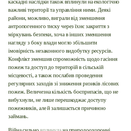
каскадні наслідки також вплинули на екологічно
важливі території та управління ними. Деякі
райони, можливо, виграли від зменшення
антропогенного тиску через їхнє закриття з
міркувань безпеки, хоча в інших зменшення
нагляду з боку влади могло збільшити
імовірність незаконного видобутку ресурсів.
Конфлікт зменшив спроможність щодо гасіння
пожеж та доступ до територій в сільській
місцевості, а також послабив проведення
регулярних заходів зі зниження ризиків лісових
пожеж. Величезна кількість боєприпасів, що не
вибухнули, не лише перешкоджає доступу
пожежників, але й залишається причиною
займань.
Війна сильно
вплинула
на природоохоронні