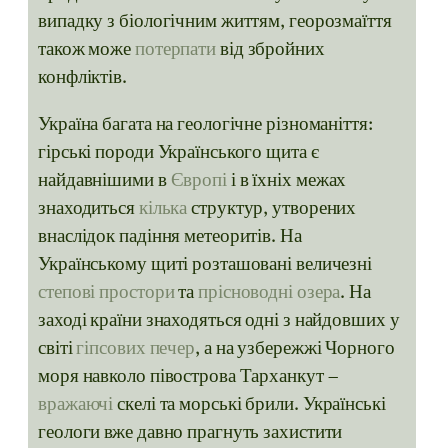
випадку з біологічним життям, георозмаїття
також може
потерпати
від збройних
конфліктів.
Україна багата на геологічне різноманіття:
гірські породи Українського щита є
найдавнішими в
Європі
і в їхніх межах
знаходиться
кілька
структур, утворених
внаслідок падіння метеоритів. На
Українському щиті розташовані величезні
степові простори
та
прісноводні озера
. На
заході країни знаходяться одні з найдовших у
світі
гіпсових печер
, а на узбережжі Чорного
моря навколо півострова Тарханкут –
вражаючі
скелі та морські брили. Українські
геологи вже давно прагнуть захистити