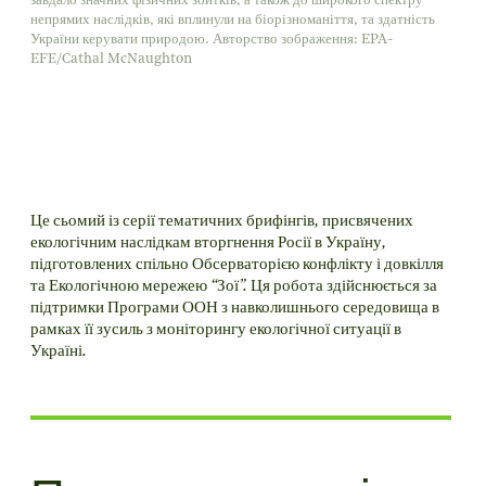
завдало значних фізичних збитків, а також до широкого спектру
непрямих наслідків, які вплинули на біорізноманіття, та здатність
України керувати природою. Авторство зображення: EPA-
EFE/Cathal McNaughton
Це сьомий із серії тематичних брифінгів, присвячених
екологічним наслідкам вторгнення Росії в Україну,
підготовлених спільно Обсерваторією конфлікту і довкілля
та Екологічною мережею “Зої”. Ця робота здійснюється за
підтримки Програми ООН з навколишнього середовища в
рамках її зусиль з моніторингу екологічної ситуації в
Україні.