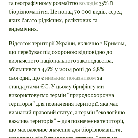
та географічному розмаїттю
володіє
35% її
біорізноманіття. Це понад 70 000 видів, серед
яких багато рідкісних, реліктових та
ендемічних.
Відсоток території України, включно з Кримом,
що перебуває під охороною відповідно до
визначеного національного законодавства,
збільшився з 4,6% у 2004 році до 6,8%
сьогодні, що є
низьким показником
за
стандартами ЄС. У цьому брифінгу ми
використовуємо термін “природоохоронна
територія” для позначення території, яка має
визнаний правовий статус, а термін “екологічно
важлива територія” – для позначення території,
що має важливе значення для біорізноманіття,