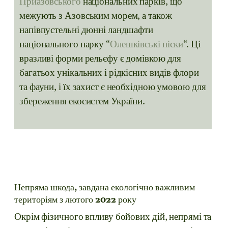
Приазовського
національних парків, що
межують з Азовським морем, а також
напівпустельні дюнні ландшафти
національного парку “
Олешківські піски
“. Ці
вразливі форми рельєфу є домівкою для
багатьох унікальних і рідкісних видів флори
та фауни, і їх захист є необхідною умовою для
збереження екосистем України.
Непряма шкода, завдана екологічно важливим
територіям з лютого 2022 року
Окрім фізичного впливу бойових дій, непрямі та