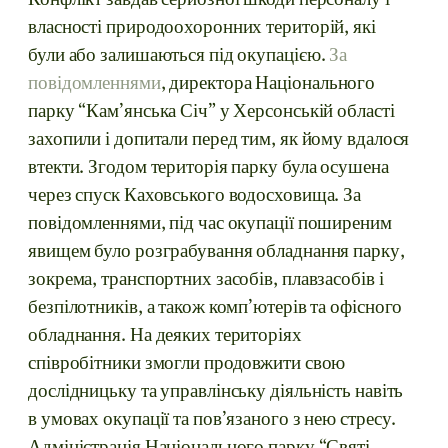
Конфлікт завдав серйозної шкоди персоналу і
власності природоохоронних територій, які
були або залишаються під окупацією.
За
повідомленнями
, директора Національного
парку “Кам’янська Січ” у Херсонській області
захопили і допитали перед тим, як йому вдалося
втекти. Згодом територія парку була осушена
через спуск Каховського водосховища. За
повідомленнями, під час окупації поширеним
явищем було розграбування обладнання парку,
зокрема, транспортних засобів, плавзасобів і
безпілотників, а також комп’ютерів та офісного
обладнання. На деяких територіях
співробітники змогли продовжити свою
дослідницьку та управлінську діяльність навіть
в умовах окупації та пов’язаного з нею стресу.