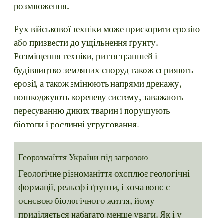
розмноження.
Рух військової техніки може прискорити ерозію
або призвести до ущільнення ґрунту.
Розміщення техніки, риття траншей і
будівництво земляних споруд також сприяють
ерозії, а також змінюють напрями дренажу,
пошкоджують кореневу систему, заважають
пересуванню диких тварин і порушують
біотопи і рослинні угруповання.
Георозмаїття України під загрозою
Геологічне різноманіття охоплює геологічні
формації, рельєф і ґрунти, і хоча воно є
основою біологічного життя, йому
приділяється набагато менше уваги. Як і у