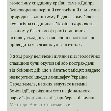
геологічну спадщину країни: саме в Дніпрі
був створений перший геологічний пам’ятник
природи в колишньому Радянському Союзі.
Геологічна спадщина в Україні охороняється
законом у багатьох сферах і становить
основну складову геологічної
практики
, що
проводиться в деяких університетах.
З 2014 року величезні ділянки цієї геологічної
спадщини були окуповані або постраждали
від бойових дій, що в багатьох місцях завдало
незворотної шкоди ландшафту України.
Серед земель, на яких ведуться наземні
бойові дії, крейдяний степ національного
парку “
Дворічанський
“, прибережні лимани
Меотиди
,
Азово-Сиваського
та