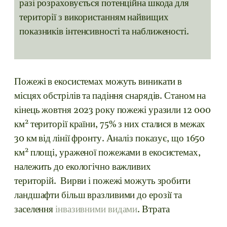
разі розраховується потенційна шкода для
території з використанням найвищих
показників інтенсивності та наближеності.
Пожежі в екосистемах можуть виникати в
місцях обстрілів та падіння снарядів. Станом на
кінець жовтня 2023 року пожежі уразили 12 000
2
км
території країни, 75% з них сталися в межах
30 км від лінії фронту. Аналіз показує, що 1650
2
км
площі, ураженої пожежами в екосистемах,
належить до екологічно важливих
територій. Вирви і пожежі можуть зробити
ландшафти більш вразливими до ерозії та
заселення
інвазивними видами
. Втрата