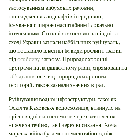
застосуванням вибухових речовин,
пошкодження ландшафтів і середовищ
існування є широкомасштабним і локально
інтенсивним. Степові екосистеми на півдні та
сході України зазнали найбільших руйнувань,
що поставило властиві їм види рослин і тварин
під
особливу
загрозу. Природоохоронні
програми на ландшафтному рівні, спрямовані на
об’єднання
оселищ і природоохоронних
територій, також зазнали значних втрат.
Руйнування водної інфраструктури, такої як
Оскіл та Каховське водосховище, вплинуло на
прісноводні екосистеми як через затоплення
нижче за течією, так і через висихання. Хоча
морська війна була менш масштабною, ніж