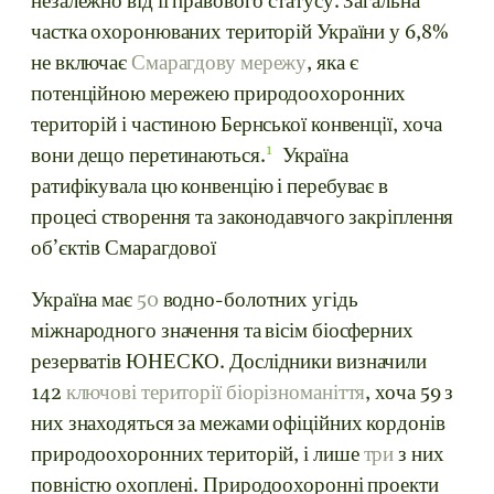
незалежно від її правового статусу. Загальна
частка охоронюваних територій України у 6,8%
не включає
Смарагдову мережу
, яка є
потенційною мережею природоохоронних
територій і частиною Бернської конвенції, хоча
1
вони дещо перетинаються
.
Україна
ратифікувала цю конвенцію і перебуває в
процесі створення та законодавчого закріплення
об’єктів Смарагдової
Україна має
50
водно-болотних угідь
міжнародного значення та вісім біосферних
резерватів ЮНЕСКО. Дослідники визначили
142
ключові території біорізноманіття
, хоча 59 з
них знаходяться за межами офіційних кордонів
природоохоронних територій, і лише
три
з них
повністю охоплені. Природоохоронні проекти