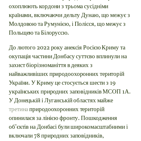
охоплюють кордони з трьома сусідніми
країнами, включаючи дельту Дунаю, що межує з
Молдовою та Румунією, і Полісся, що межує з
Польщею та Білоруссю.
До лютого 2022 року анексія Росією Криму та
окупація частини Донбасу суттєво вплинули на
захист біорізноманіття в деяких з
найважливіших природоохоронних територій
України. У Криму це стосується шести з 19
українських природних заповідників МСОП 1А.
У Донецькій і Луганській областях майже
третина
природоохоронних територій
опинилася за лінією фронту. Пошкодження
об’єктів на Донбасі були широкомасштабними і
включали 78 природних заповідників,